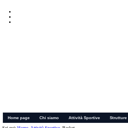
Home page
Chi siamo
Attività Sportive
Strutture
Sei qui:
Home
Attività Sportive
Basket